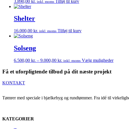
3.890,00
kr.
Tilføj til kurv
inkl. moms
kan
vælges
på
Shelter
vareside
16.000,00
kr.
Tilføj til kurv
inkl. moms
Solseng
Prisinterval:
Dette
6.500,00
kr.
–
9.000,00
kr.
Vælg muligheder
inkl. moms
6.500,00 kr.
vare
til
har
Få et uforpligtende tilbud på dit næste projekt
9.000,00 kr.
flere
varianter
KONTAKT
Mulighe
kan
vælges
Tømrer med speciale i bjælkebyg og rundtømmer. Fra idé til virkelighed
på
vareside
KATEGORIER