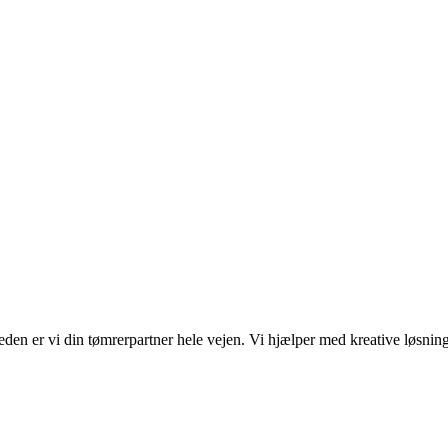
n
.
derne
en er vi din tømrerpartner hele vejen. Vi hjælper med kreative løsninge
n