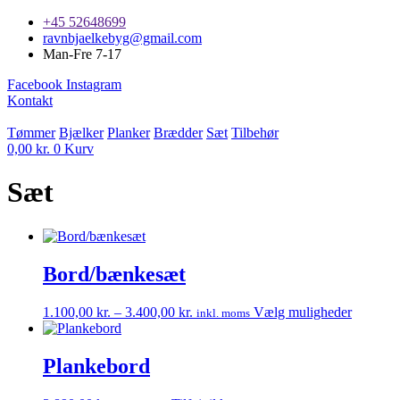
Videre
+45 52648699
til
ravnbjaelkebyg@gmail.com
indhold
Man-Fre 7-17
Facebook
Instagram
Kontakt
Tømmer
Bjælker
Planker
Brædder
Sæt
Tilbehør
0,00
kr.
0
Kurv
Sæt
Bord/bænkesæt
Prisinterval:
Dette
1.100,00
kr.
–
3.400,00
kr.
Vælg muligheder
inkl. moms
1.100,00 kr.
vare
til
har
3.400,00 kr.
flere
Plankebord
varianter
Mulighe