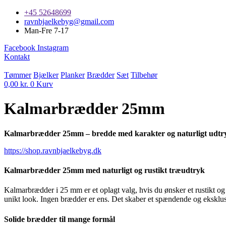
Videre
+45 52648699
til
ravnbjaelkebyg@gmail.com
indhold
Man-Fre 7-17
Facebook
Instagram
Kontakt
Tømmer
Bjælker
Planker
Brædder
Sæt
Tilbehør
0,00
kr.
0
Kurv
Kalmarbrædder 25mm
Kalmarbrædder 25mm – bredde med karakter og naturligt udtr
https://shop.ravnbjaelkebyg.dk
Kalmarbrædder 25mm med naturligt og rustikt træudtryk
Kalmarbrædder i 25 mm er et oplagt valg, hvis du ønsker et rustikt og
unikt look. Ingen brædder er ens. Det skaber et spændende og eksklusiv
Solide brædder til mange formål