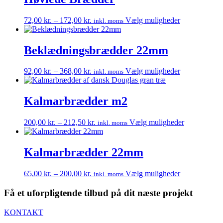
Prisinterval:
Dette
72,00
kr.
–
172,00
kr.
Vælg muligheder
inkl. moms
72,00 kr.
vare
til
har
172,00 kr.
flere
Beklædningsbrædder 22mm
varianter.
Mulighedern
Prisinterval:
Dette
92,00
kr.
–
368,00
kr.
Vælg muligheder
inkl. moms
kan
92,00 kr.
vare
vælges
til
har
på
368,00 kr.
flere
Kalmarbrædder m2
varesiden
varianter.
Mulighedern
Prisinterval:
Dette
200,00
kr.
–
212,50
kr.
Vælg muligheder
inkl. moms
kan
200,00 kr.
vare
vælges
til
har
på
212,50 kr.
flere
Kalmarbrædder 22mm
varesiden
varianter.
Muligheder
Prisinterval:
Dette
65,00
kr.
–
200,00
kr.
Vælg muligheder
inkl. moms
kan
65,00 kr.
vare
vælges
til
har
Få et uforpligtende tilbud på dit næste projekt
på
200,00 kr.
flere
varesiden
varianter.
KONTAKT
Mulighedern