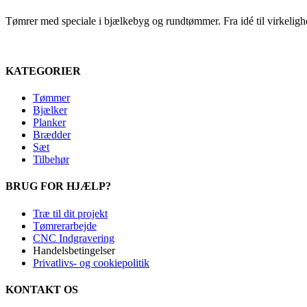
kan
vælges
Tømrer med speciale i bjælkebyg og rundtømmer. Fra idé til virkelighed
på
varesiden
KATEGORIER
Tømmer
Bjælker
Planker
Brædder
Sæt
Tilbehør
BRUG FOR HJÆLP?
Træ til dit projekt
Tømrerarbejde
CNC Indgravering
Handelsbetingelser
Privatlivs- og cookiepolitik
KONTAKT OS